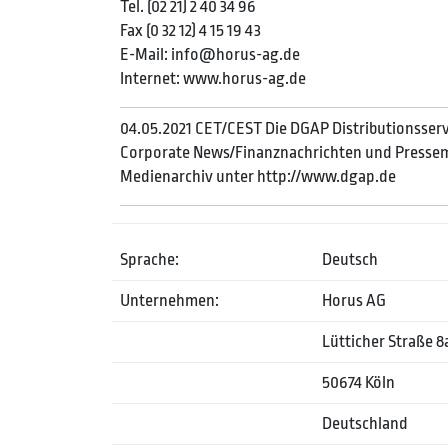
Tel. (02 21) 2 40 34 96
Fax (0 32 12) 4 15 19 43
E-Mail: info@horus-ag.de
Internet: www.horus-ag.de
04.05.2021 CET/CEST Die DGAP Distributionsserv
Corporate News/Finanznachrichten und Pressem
Medienarchiv unter http://www.dgap.de
Sprache:
Deutsch
Unternehmen:
Horus AG
Lütticher Straße 8
50674 Köln
Deutschland