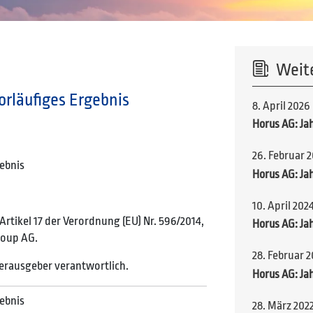
Weit
orläufiges Ergebnis
8. April 2026
Horus AG: Ja
26. Februar 
gebnis
Horus AG: Ja
10. April 202
rtikel 17 der Verordnung (EU) Nr. 596/2014,
Horus AG: Ja
roup AG.
28. Februar 2
 Herausgeber verantwortlich.
Horus AG: Ja
gebnis
28. März 202